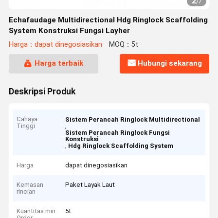
2
/
7
Echafaudage Multidirectional Hdg Ringlock Scaffolding
System Konstruksi Fungsi Layher
Harga：dapat dinegosiasikan
MOQ：5t
Harga terbaik
Hubungi sekarang
Deskripsi Produk
Cahaya
Sistem Perancah Ringlock Multidirectional
Tinggi
,
Sistem Perancah Ringlock Fungsi
Konstruksi
,
Hdg Ringlock Scaffolding System
Harga
dapat dinegosiasikan
Kemasan
Paket Layak Laut
rincian
Kuantitas min
5t
Order