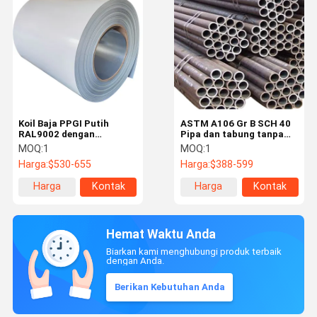
Koil Baja PPGI Putih
ASTM A106 Gr B SCH 40
RAL9002 dengan
Pipa dan tabung tanpa
Ketebalan 0.12-3mm
jahitan baja karbon hitam
MOQ:
1
MOQ:
1
untuk Atap dan
untuk aplikasi tekanan
Harga:
$530-655
Harga:
$388-599
Konstruksi
tinggi
Harga
Kontak
Harga
Kontak
terbaik
terbaik
Hemat Waktu Anda
Biarkan kami menghubungi produk terbaik
dengan Anda.
Berikan Kebutuhan Anda