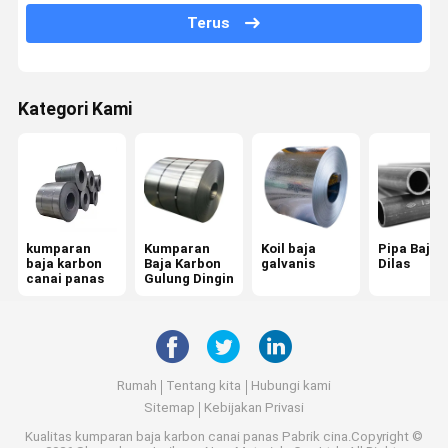
Terus
Bantal baja yang cacat
batang kawat baja
Kategori Kami
Kumparan Baja PPGI
Kisi Baja Galvanis
Lembaran Baja Gulungan Panas
kumparan
Kumparan
Koil baja
Pipa Baja
Plat Baja Galvanis
baja karbon
Baja Karbon
galvanis
Dilas
canai panas
Gulung Dingin
Rod Baja Bulat
Profil Baja Galvanis
Lembaran Bergelombang PPGI
Rumah
Tentang kita
Hubungi kami
Sitemap
Kebijakan Privasi
balok baja h
Kualitas
kumparan baja karbon canai panas
Pabrik cina.Copyright ©