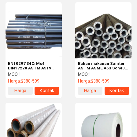
EN10297 34CrMo4
Bahan makanan Saniter
DIN17220 ASTM A519
ASTM ASME A53 Sch40
1026 Pipa dan Tabung
14 Inch Seamless Steel
MOQ:
1
MOQ:
1
Baja Seamless Presisi
Pipe Tube
Harga:
$388-599
Harga:
$388-599
untuk Aplikasi Tekanan
Tinggi
Harga
Kontak
Harga
Kontak
terbaik
terbaik