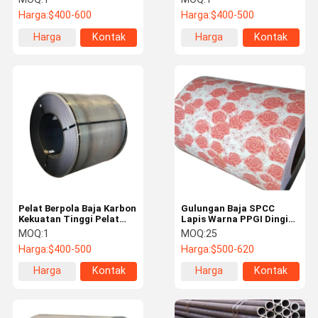
Pemotongan &
Baja Canai Panas Utama
Harga:
$400-600
Harga:
$400-500
Pengelasan untuk atap
Gulungan Baja Canai
dan konstruksi
Panas Q195
Harga
Kontak
Harga
Kontak
terbaik
terbaik
Pelat Berpola Baja Karbon
Gulungan Baja SPCC
Kekuatan Tinggi Pelat
Lapis Warna PPGI Dingin
Koil Baja Bentuk Tetes Air
dengan Pilihan Warna
MOQ:
1
MOQ:
25
Panas Lembaran Pelat
RAL untuk Atap dan
Harga:
$400-500
Harga:
$500-620
Checker
Konstruksi
Harga
Kontak
Harga
Kontak
terbaik
terbaik