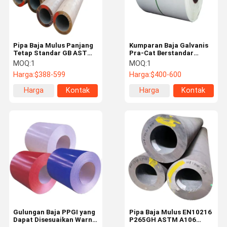
Pipa Baja Mulus Panjang
Kumparan Baja Galvanis
Tetap Standar GB ASTM
Pra-Cat Berstandar
AISI DIN JIS EN BS untuk
KS/JIS Grade DX51D
MOQ:
1
MOQ:
1
Ketahanan Tekanan
Warna RAL yang
Harga:
$388-599
Harga:
$400-600
Tinggi
Disesuaikan untuk
Pembengkokan &
Harga
Kontak
Harga
Kontak
Pengelasan
terbaik
terbaik
Rumah
Produk
Tentang
Tur Pabrik
Kami
Gulungan Baja PPGI yang
Pipa Baja Mulus EN10216
Dapat Disesuaikan Warna
P265GH ASTM A106