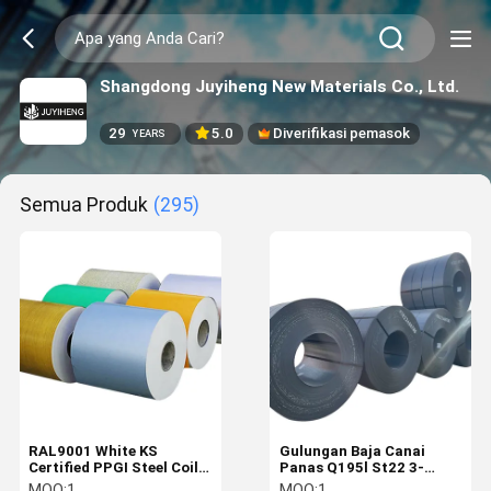
Shangdong Juyiheng New Materials Co., Ltd.
29
5.0
Diverifikasi pemasok
YEARS
Semua Produk
(295)
RAL9001 White KS
Gulungan Baja Canai
Certified PPGI Steel Coil
Panas Q195l St22 3-
dengan Layanan
475mm Harga Gulungan
MOQ:
1
MOQ:
1