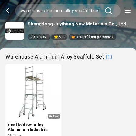
Shangdong Juyiheng New Materials Co., Ltd.
29
5.0
Diverifikasi pemasok
YEARS
Warehouse Aluminum Alloy Scaffold Set
(1)
Scaffold Set Alloy
Aluminium Industri
Mobile Double Ladder
MOQ:
5t