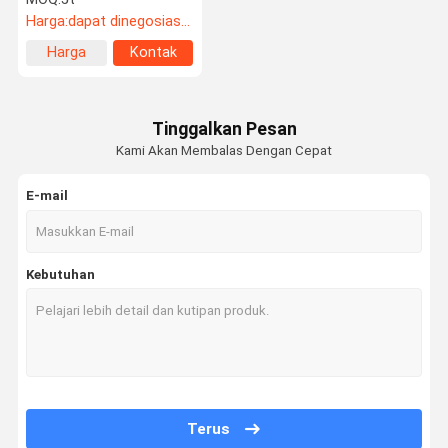
Gate Folding Iron
Harga:
dapat dinegosiasikan
Aluminium Frame
Walkthrough Staircase
Harga
Kontak
Warehouse
terbaik
Tinggalkan Pesan
Kami Akan Membalas Dengan Cepat
E-mail
Kebutuhan
Terus