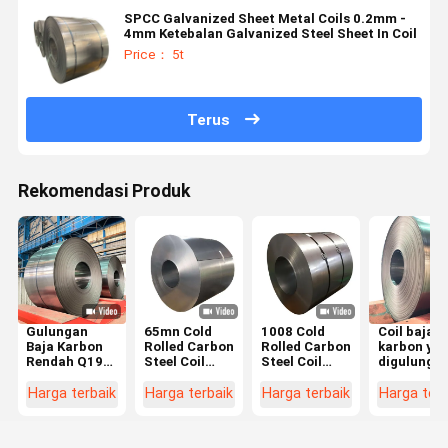
SPCC Galvanized Sheet Metal Coils 0.2mm -
4mm Ketebalan Galvanized Steel Sheet In Coil
Price： 5t
Terus
Rekomendasi Produk
Gulungan
65mn Cold
1008 Cold
Coil baja
Baja Karbon
Rolled Carbon
Rolled Carbon
karbon ya
Rendah Q195
Steel Coil
Steel Coil
digulung
Untuk Paku di
DC05 / DC06
Ketebalan
dingin Q23
Kenya Cold
CR Sheet Coil
0,5mm Cold
Q345 CR Co
Harga terbaik
Harga terbaik
Harga terbaik
Harga terb
Rolled Sae
Rolled Steel
Sheet
1006
Sheet In Coils
Disesuaika
Sae1008