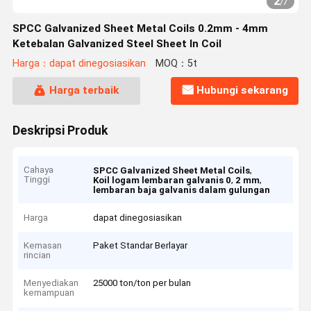
2
/
7
SPCC Galvanized Sheet Metal Coils 0.2mm - 4mm
Ketebalan Galvanized Steel Sheet In Coil
Harga：dapat dinegosiasikan
MOQ：5t
Harga terbaik
Hubungi sekarang
Deskripsi Produk
Cahaya
,
SPCC Galvanized Sheet Metal Coils
Tinggi
,
,
Koil logam lembaran galvanis 0
2 mm
lembaran baja galvanis dalam gulungan
Harga
dapat dinegosiasikan
Kemasan
Paket Standar Berlayar
rincian
Menyediakan
25000 ton/ton per bulan
kemampuan